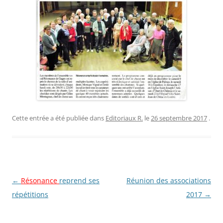
Cette entrée a été publiée dans
Editoriaux R.
le
26 septembre 2017
.
Navigation
←
Résonance
reprend ses
Réunion des associations
des
répétitions
2017
→
articles