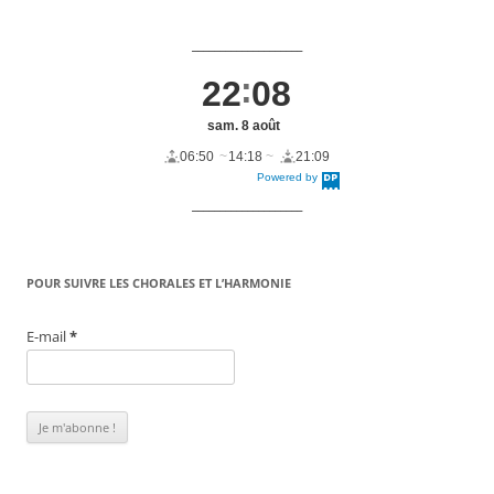
____________________
22
08
sam. 8 août
06:50
14:18
21:09
Powered by
DaysPedia.c
om
____________________
POUR SUIVRE LES CHORALES ET L’HARMONIE
E-mail
*