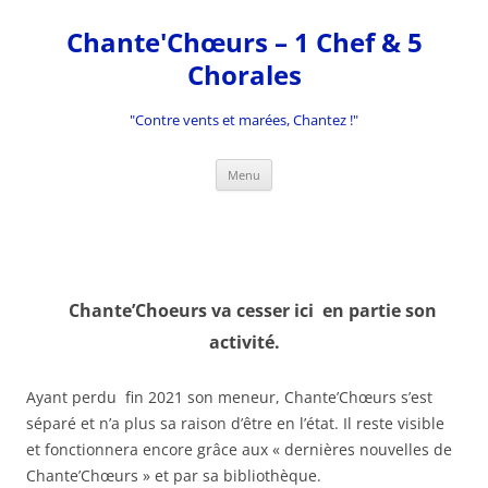
Aller
au
Chante'Chœurs – 1 Chef & 5
contenu
Chorales
"Contre vents et marées, Chantez !"
Menu
EVENEMENT
Chante’Choeurs va cesser ici en partie son
activité.
Ayant perdu fin 2021 son meneur, Chante’Chœurs s’est
séparé et n’a plus sa raison d’être en l’état. Il reste visible
et fonctionnera encore grâce aux « dernières nouvelles de
Chante’Chœurs » et par sa bibliothèque.