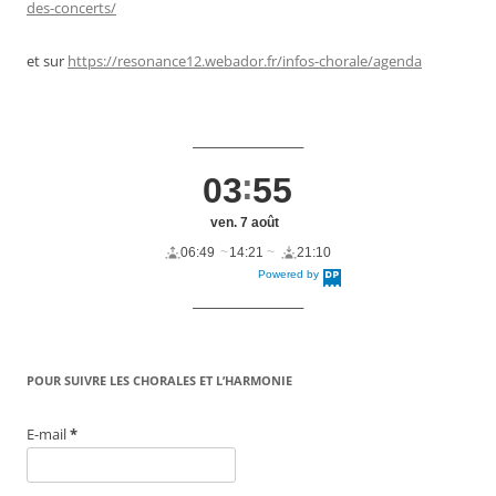
des-concerts/
et sur
https://resonance12.webador.fr/infos-chorale/agenda
____________________
03
55
ven. 7 août
06:49
14:21
21:10
Powered by
DaysPedia.c
om
____________________
POUR SUIVRE LES CHORALES ET L’HARMONIE
E-mail
*