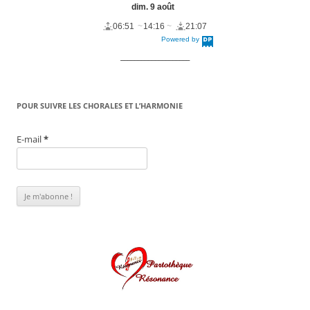
dim. 9 août
06:51
14:16
21:07
Powered by
DaysPedia.c
om
____________________
POUR SUIVRE LES CHORALES ET L’HARMONIE
E-mail
*