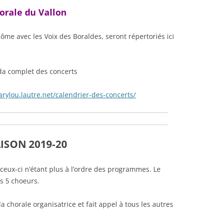
SOLO VOIX DES
orale du Vallon
ES
nôme avec les Voix des Boraldes, seront répertoriés ici
SOLO ENS. POLYPH.
N
da complet des concerts
rylou.lautre.net/calendrier-des-concerts/
ISON 2019-20
s, ceux-ci n’étant plus à l’ordre des programmes. Le
s 5 choeurs.
a chorale organisatrice et fait appel à tous les autres