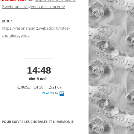
2.webnode.fr/agenda-des-concerts/
et sur
https://resonance12.webador.fr/infos-
chorale/agenda
____________________
14
48
dim. 9 août
06:51
14:16
21:07
Powered by
DaysPedia.c
om
____________________
POUR SUIVRE LES CHORALES ET L’HARMONIE