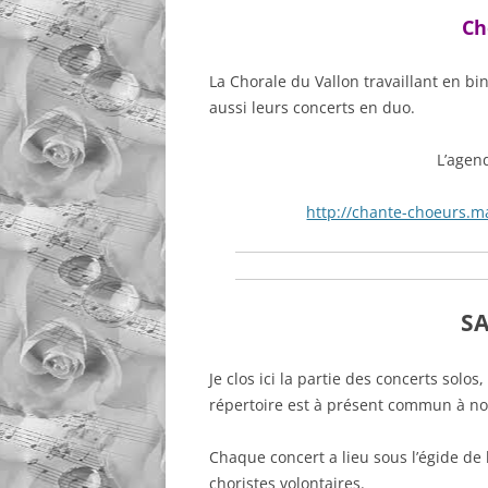
AGENDA 
Ch
BORALD
La Chorale du Vallon travaillant en bi
AGENDA 
aussi leurs concerts en duo.
ESPALIO
L’agen
http://chante-choeurs.ma
SA
Je clos ici la partie des concerts solo
répertoire est à présent commun à no
Chaque concert a lieu sous l’égide de l
choristes volontaires.