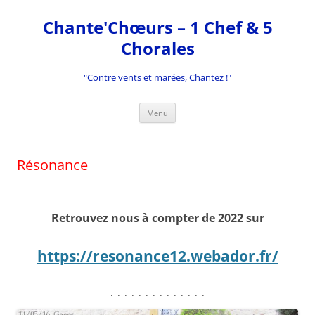
Aller
au
Chante'Chœurs – 1 Chef & 5
contenu
Chorales
"Contre vents et marées, Chantez !"
Menu
Résonance
Retrouvez nous à compter de 2022 sur
https://resonance12.webador.fr/
_._._._._._._._._._._._._._._