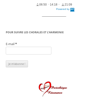
06:50
14:18
21:09
Powered by
DaysPedia.c
om
____________________
POUR SUIVRE LES CHORALES ET L’HARMONIE
E-mail
*