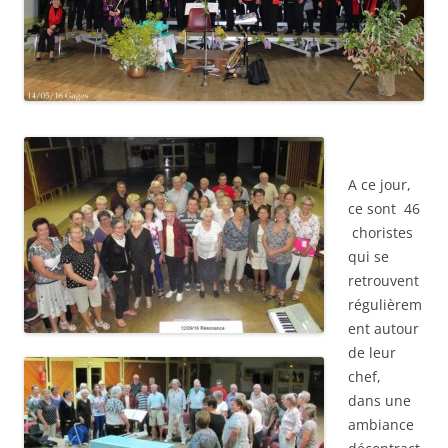
A ce jour,
ce sont 46
choristes
qui se
retrouvent
régulièrem
ent autour
de leur
chef,
dans une
ambiance