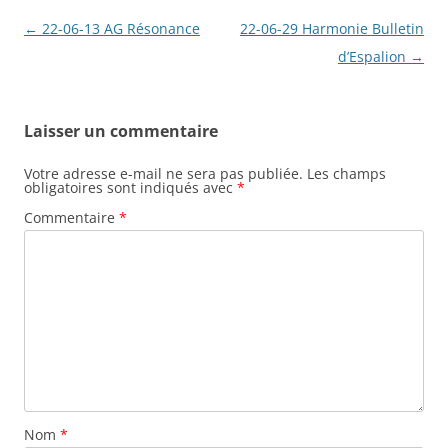
Navigation
←
22-06-13 AG Résonance
22-06-29 Harmonie Bulletin
des
d’Espalion
→
articles
Laisser un commentaire
Votre adresse e-mail ne sera pas publiée.
Les champs
obligatoires sont indiqués avec
*
Commentaire
*
Nom
*