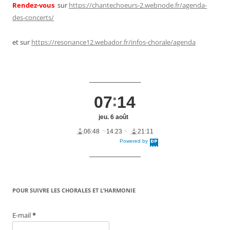
Rendez-vous
sur
https://chantechoeurs-2.webnode.fr/agenda-
des-concerts/
et sur
https://resonance12.webador.fr/infos-chorale/agenda
____________________
07
14
jeu. 6 août
06:48
14:23
21:11
Powered by
DaysPedia.c
om
____________________
POUR SUIVRE LES CHORALES ET L’HARMONIE
E-mail
*