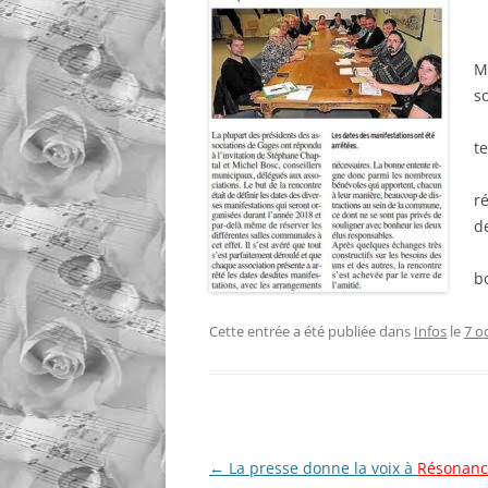
AGENDA 
BORALD
M
AGENDA 
s
ESPALIO
t
ré
d
b
Cette entrée a été publiée dans
Infos
le
7 o
Navigation
←
La presse donne la voix à
Résonanc