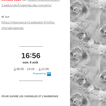
2.webnode.fr/agenda-des-concerts/
et sur
https://resonance12.webador.fr/infos-
chorale/agenda
____________________
16
56
sam. 8 août
06:50
14:18
21:09
Powered by
DaysPedia.c
om
____________________
POUR SUIVRE LES CHORALES ET L’HARMONIE