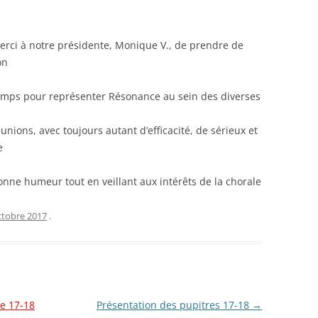
SOLO VOIX DES
ES
erci à notre présidente, Monique V., de prendre de
SOLO ENS. POLYPH.
on
N
emps pour représenter Résonance au sein des diverses
unions, avec toujours autant d’efficacité, de sérieux et
e
onne humeur tout en veillant aux intérêts de la chorale
ctobre 2017
.
e 17-18
Présentation des pupitres 17-18
→