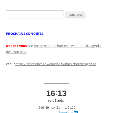
Rechercher :
PROCHAINS CONCERTS
Rendez-vous
sur
https://chantechoeurs-2.webnode.fr/agenda-
des-concerts/
et sur
https://resonance12.webador.fr/infos-chorale/agenda
____________________
16
13
ven. 7 août
06:49
14:21
21:10
Powered by