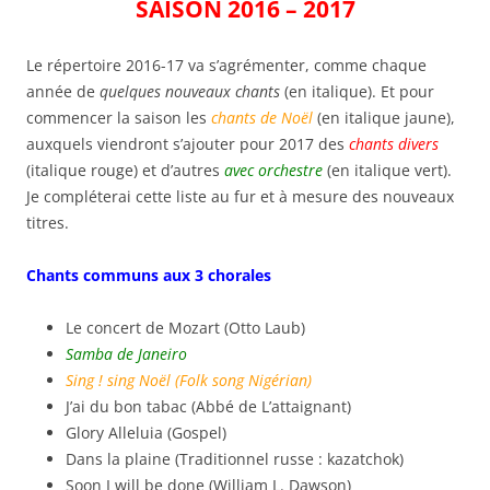
SAISON 2016 – 2017
Le répertoire 2016-17 va s’agrémenter, comme chaque
année de
quelques nouveaux chants
(en italique). Et pour
commencer la saison les
chants de Noël
(en italique jaune),
auxquels viendront s’ajouter pour 2017 des
chants divers
(italique rouge) et d’autres
avec orchestre
(en italique vert).
Je compléterai cette liste au fur et à mesure des nouveaux
titres.
Chants communs aux 3 chorales
Le concert de Mozart (Otto Laub)
Samba de Janeiro
Sing ! sing Noël (Folk song Nigérian)
J’ai du bon tabac (Abbé de L’attaignant)
Glory Alleluia (Gospel)
Dans la plaine (Traditionnel russe : kazatchok)
Soon I will be done (William L. Dawson)