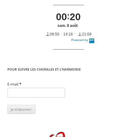
____________________
00
20
sam. 8 août
06:50
14:18
21:09
Powered by
DaysPedia.c
om
____________________
POUR SUIVRE LES CHORALES ET L’HARMONIE
E-mail
*