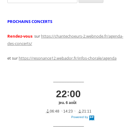
PROCHAINS CONCERTS
Rendez-vous
sur
https://chantechoeurs-2.webnode.fr/agenda-
des-concerts/
et sur
https://resonance12.webador.fr/infos-chorale/agenda
____________________
22
00
jeu. 6 août
06:48
14:23
21:11
Powered by
DaysPedia.c
om
____________________