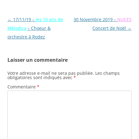
Navigation
←
17/11/19 –
les 10 ans de
30 Novembre 2019 –
NUCES
des
Mélodica
– Choeur &
Concert de Noël
→
articles
orchestre à Rodez
Laisser un commentaire
Votre adresse e-mail ne sera pas publiée.
Les champs
obligatoires sont indiqués avec
*
Commentaire
*