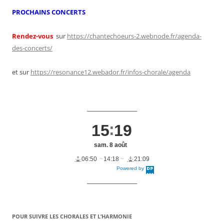
PROCHAINS CONCERTS
Rendez-vous
sur
https://chantechoeurs-2.webnode.fr/agenda-
des-concerts/
et sur
https://resonance12.webador.fr/infos-chorale/agenda
____________________
15
19
sam. 8 août
06:50
14:18
21:09
Powered by
DaysPedia.c
om
____________________
POUR SUIVRE LES CHORALES ET L’HARMONIE