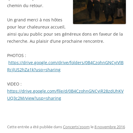
chemin du retour.
Un grand merci à nos hôtes
pour leur chaleureux accueil,
ainsi qu’au public pour ses généreux dons en faveur de la
recherche. Au plaisir d’une prochaine rencontre.
PHOTOS :
https://drive.google.com/drive/folders/0B4CzohnGNCyiVlB
RcjlUS2hZa1k?usp=sharing
VIDEO :
https://drive.google.com/file/d/0B4CzohnGNCyiR28zdUhKV
UQ3c2M/view?usp=sharing
Cette entrée a été publiée dans
Concerts'zoom
le
8 novembre 2016