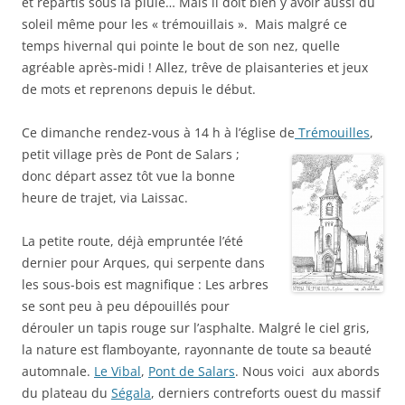
et repartis sous la pluie… Mais il doit bien y avoir aussi du
soleil même pour les « trémouillais ». Mais malgré ce
temps hivernal qui pointe le bout de son nez, quelle
agréable après-midi ! Allez, trêve de plaisanteries et jeux
de mots et reprenons depuis le début.
Ce dimanche rendez-vous à 14 h à l’église de
Trémouilles
,
petit village près de Pont de Salars ;
donc départ assez tôt vue la bonne
heure de trajet, via Laissac.
La petite route, déjà empruntée l’été
dernier pour Arques, qui serpente dans
les sous-bois est magnifique : Les arbres
se sont peu à peu dépouillés pour
dérouler un tapis rouge sur l’asphalte. Malgré le ciel gris,
la nature est flamboyante, rayonnante de toute sa beauté
automnale.
Le Vibal
,
Pont de Salars
. Nous voici aux abords
du plateau du
Ségala
, derniers contreforts ouest du massif