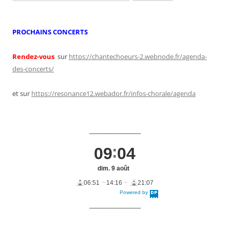
PROCHAINS CONCERTS
Rendez-vous
sur
https://chantechoeurs-2.webnode.fr/agenda-
des-concerts/
et sur
https://resonance12.webador.fr/infos-chorale/agenda
____________________
09
04
dim. 9 août
06:51
14:16
21:07
Powered by
DaysPedia.c
om
____________________