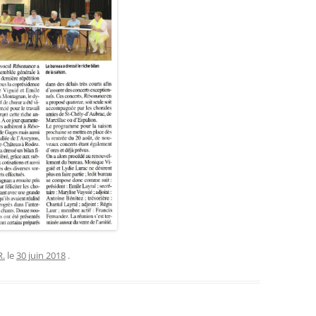
SOLO VOIX DES
ES
SOLO ENS. POLYPH.
N
R.
le
30 juin 2018
.