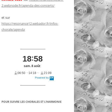
2.webnode.fr/agenda-des-concerts/
et sur
https://resonance12.webador.fr/infos-
chorale/agenda
____________________
18
58
sam. 8 août
06:50
14:18
21:09
Powered by
DaysPedia.c
om
____________________
POUR SUIVRE LES CHORALES ET L’HARMONIE