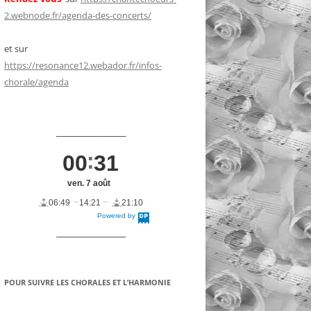
2.webnode.fr/agenda-des-concerts/
et sur
https://resonance12.webador.fr/infos-
chorale/agenda
____________________
00
31
ven. 7 août
06:49
14:21
21:10
Powered by
DaysPedia.c
om
____________________
POUR SUIVRE LES CHORALES ET L’HARMONIE