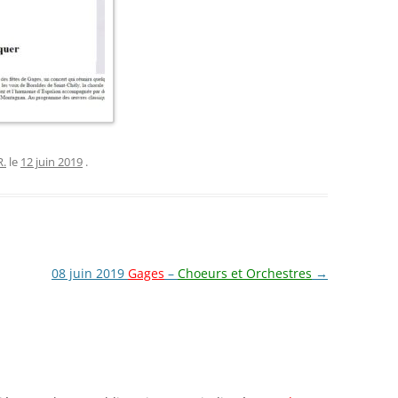
SOLO VOIX DES
ES
SOLO ENS. POLYPH.
N
R.
le
12 juin 2019
.
08 juin 2019
Gages
–
Choeurs et Orchestres
→