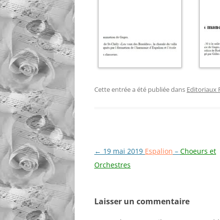
AGENDA 
BORALD
AGENDA 
ESPALIO
Cette entrée a été publiée dans
Editoriaux 
Navigation
←
19 mai 2019
Espalion
–
Choeurs et
des
Orchestres
articles
Laisser un commentaire