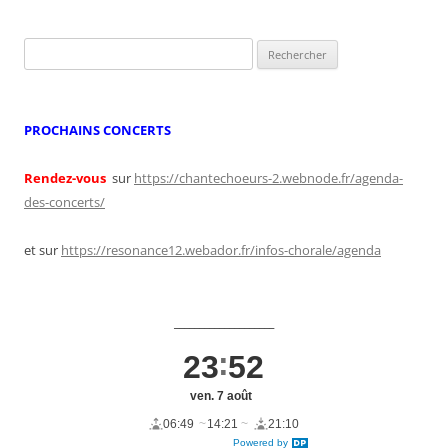
Rechercher :
PROCHAINS CONCERTS
Rendez-vous
sur
https://chantechoeurs-2.webnode.fr/agenda-
des-concerts/
et sur
https://resonance12.webador.fr/infos-chorale/agenda
____________________
23
52
ven. 7 août
06:49
14:21
21:10
Powered by