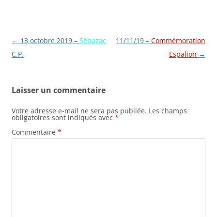
Navigation
←
13 octobre 2019 –
Sébazac
11/11/19 –
Commémoration
des
C.P.
Espalion
→
articles
Laisser un commentaire
Votre adresse e-mail ne sera pas publiée.
Les champs
obligatoires sont indiqués avec
*
Commentaire
*