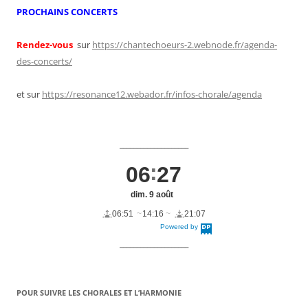
PROCHAINS CONCERTS
Rendez-vous
sur
https://chantechoeurs-2.webnode.fr/agenda-
des-concerts/
et sur
https://resonance12.webador.fr/infos-chorale/agenda
____________________
06
27
dim. 9 août
06:51
14:16
21:07
Powered by
DaysPedia.c
om
____________________
POUR SUIVRE LES CHORALES ET L’HARMONIE