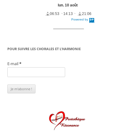
lun. 10 août
06:53
14:13
21:06
Powered by
DaysPedia.c
om
____________________
POUR SUIVRE LES CHORALES ET L’HARMONIE
E-mail
*