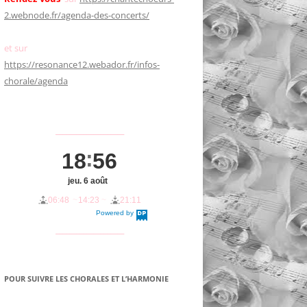
2.webnode.fr/agenda-des-concerts/
et sur
https://resonance12.webador.fr/infos-
chorale/agenda
____________________
18
56
jeu. 6 août
06:48
14:23
21:11
Powered by
DaysPedia.c
om
____________________
POUR SUIVRE LES CHORALES ET L’HARMONIE