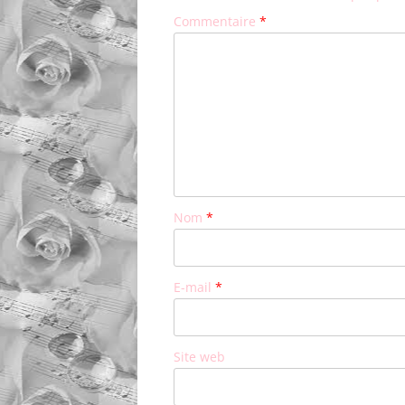
Commentaire
*
Nom
*
E-mail
*
Site web