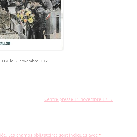
SOLO VOIX DES
ES
SOLO ENS. POLYPH.
N
C.D.V.
le
28 novembre 2017
.
Centre presse 11 novembre 17
→
iée.
Les champs obligatoires sont indiqués avec
*