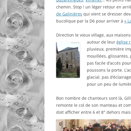
chemin. Stop ! un léger retour en arr
de Galinières
qui vient se dresser dev
bucolique par la D6 pour arriver à
« L
Direction le vieux village, aux maisons
autour de leur
église
pluvieux, première imp
mouillées, glissantes,
pas facile d’accès pou
poussons la porte. L’acc
glacial, pas d’éclaira
pour un peu de lumièr
Bon nombre de chanteurs sont là, Gill
remonte le col de son manteau et com
doit afficher entre 6 et 8° dehors mais