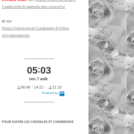
2.webnode.fr/agenda-des-concerts/
et sur
https://resonance12.webador.fr/infos-
chorale/agenda
____________________
05
03
ven. 7 août
06:49
14:21
21:10
Powered by
DaysPedia.c
om
____________________
POUR SUIVRE LES CHORALES ET L’HARMONIE