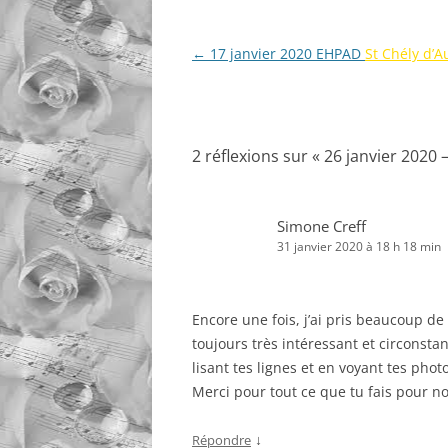
Navigation
←
17 janvier 2020 EHPAD
St Chély d’A
des
articles
2 réflexions sur «
26 janvier 2020 
Simone Creff
31 janvier 2020 à 18 h 18 min
Encore une fois, j’ai pris beaucoup de
toujours très intéressant et circonstan
lisant tes lignes et en voyant tes phot
Merci pour tout ce que tu fais pour n
↓
Répondre