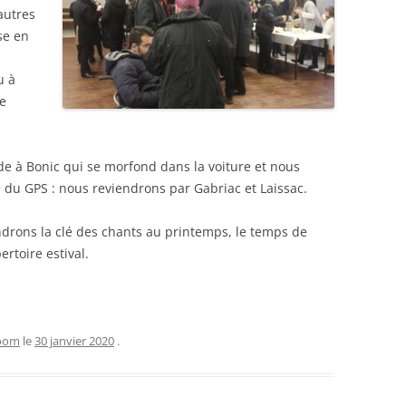
autres
se en
u à
de
de à Bonic qui se morfond dans la voiture et nous
e du GPS : nous reviendrons par Gabriac et Laissac.
drons la clé des chants au printemps, le temps de
ertoire estival.
zoom
le
30 janvier 2020
.