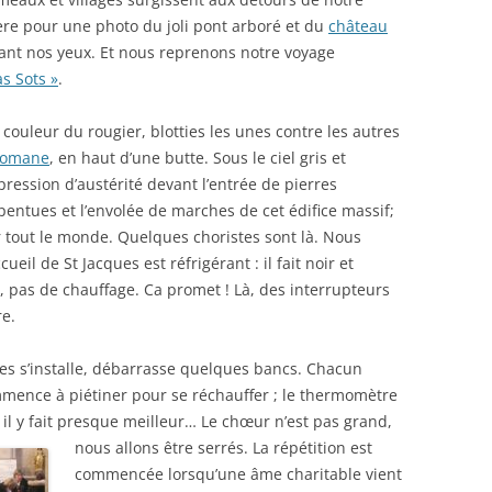
ière pour une photo du joli pont arboré et du
château
ant nos yeux. Et nous reprenons notre voyage
as Sots »
.
 couleur du rougier, blotties les unes contre les autres
 romane
, en haut d’une butte.
Sous le ciel gris et
ression d’austérité devant l’entrée de pierres
 pentues et l’envolée de marches de cet édifice massif;
r tout le monde. Quelques choristes sont là. Nous
ueil de St Jacques est réfrigérant : il fait noir et
ge, pas de chauffage. Ca promet ! Là, des interrupteurs
e.
es s’installe, débarrasse quelques bancs. Chacun
mence à piétiner pour se réchauffer ; le thermomètre
 il y fait presque meilleur…
Le chœur n’est pas grand,
nous allons être serrés. La répétition est
commencée lorsqu’une âme charitable vient