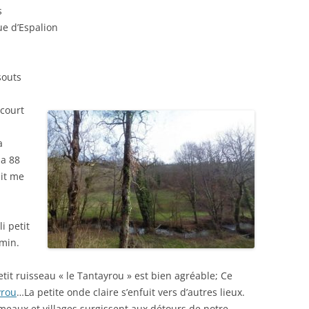
s
SOLO VOIX DES
d’Espalion
ES
SOLO ENS. POLYPH.
N
outs
 court
a
la 88
ait me
i petit
min.
tit ruisseau « le Tantayrou » est bien agréable; Ce
yrou
…La petite onde claire s’enfuit vers d’autres lieux.
ameaux et villages surgissent aux détours de notre