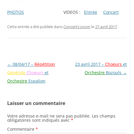
PHOTOS
VIDEOS :
Entrée
Concert
Cette entrée a été publiée dans
Concerts'zoom
le
27 avril 2017
.
Navigation
←
08/04/17 –
Répétition
23 avril 2017 –
Choeurs
et
des
Générale
Choeurs
et
Orchestre
Bozouls
→
articles
Orchestre
Espalion
Laisser un commentaire
Votre adresse e-mail ne sera pas publiée.
Les champs
obligatoires sont indiqués avec
*
Commentaire
*