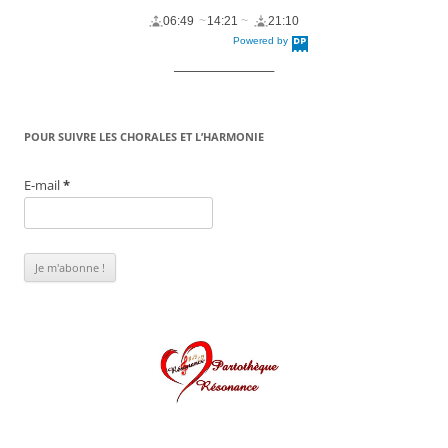
06:49
14:21
21:10
Powered by
DaysPedia.c
om
____________________
POUR SUIVRE LES CHORALES ET L’HARMONIE
E-mail
*