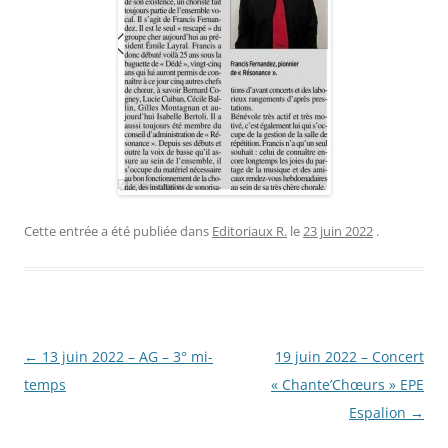
Cette entrée a été publiée dans
Editoriaux R.
le
23 juin 2022
.
Navigation
←
13 juin 2022 – AG – 3° mi-
19 juin 2022 – Concert
des
temps
« Chante’Chœurs » EPE
articles
Espalion
→