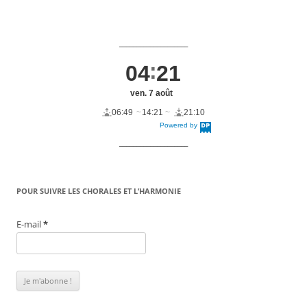
____________________
04
21
ven. 7 août
06:49
14:21
21:10
Powered by
DaysPedia.c
om
____________________
POUR SUIVRE LES CHORALES ET L’HARMONIE
E-mail
*