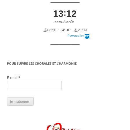
____________________
13
12
sam. 8 août
06:50
14:18
21:09
Powered by
DaysPedia.c
om
____________________
POUR SUIVRE LES CHORALES ET L’HARMONIE
E-mail
*