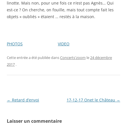
linotte. Mais non, pour une fois ce n’est pas Agnès… Qui
est-ce ? On cherche, on fouille, mais tout compte fait les
objets « oubliés » étaient … restés à la maison.
PHOTOS
VIDEO
Cette entrée a été publiée dans
Concerts'zoom
le
24 décembre
2017
.
Navigation
←
Retard d’envoi
17-12-17 Onet le Château
→
des
articles
Laisser un commentaire