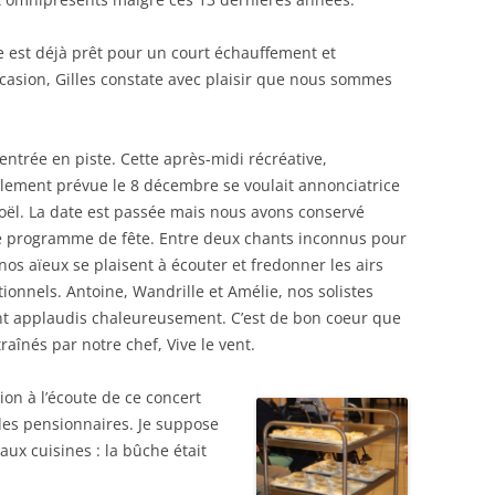
 est déjà prêt pour un court échauffement et
ccasion, Gilles constate avec plaisir que nous sommes
entrée en piste. Cette après-midi récréative,
ialement prévue le 8 décembre se voulait annonciatrice
oël. La date est passée mais nous avons conservé
e programme de fête. Entre deux chants inconnus pour
nos aïeux se plaisent à écouter et fredonner les airs
tionnels. Antoine, Wandrille et Amélie, nos solistes
nt applaudis chaleureusement. C’est de bon coeur que
raînés par notre chef, Vive le vent.
on à l’écoute de ce concert
 des pensionnaires. Je suppose
ux cuisines : la bûche était