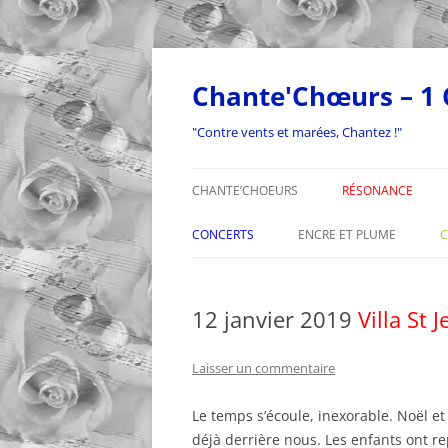
Aller
au
contenu
Chante'Chœurs – 1 
"Contre vents et marées, Chantez !"
CHANTE’CHOEURS
RÉSONANCE
LE CHEF DE CHOEUR
ECHOS DE RÉSON
LES BON
CONCERTS
ENCRE ET PLUME
C
LES CHORALES
LES PUPITRES R.
CONCERTS’ZOOM
12 janvier 2019
Villa St 
ECHOS DES CHORALES
LE BUREAU R.
NOS ADI
CALENDRIER DES CONCERTS
AGENDA
E.V.D.C.
RÉPERTOIRE R.
CÉRÉMO
PROGRAMMES DES CONCERTS
AGENDA
Laisser un commentaire
ARCHIVES – ACCUEIL
EDITORIAUX R.
INFOS
EDITORIAUX CONCERTS
AGENDA
Le temps s’écoule, inexorable. Noël et
VALLON
déjà derrière nous. Les enfants ont r
EVENEM