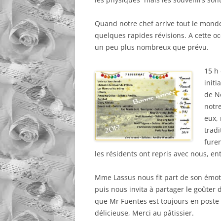
Quand notre chef arrive tout le monde
quelques rapides révisions. A cette o
un peu plus nombreux que prévu.
15 h 
init
de N
notr
eux, 
tradi
fure
les résidents ont repris avec nous, ent
Mme Lassus nous fit part de son émoti
puis nous invita à partager le goûter
que Mr Fuentes est toujours en poste a
délicieuse, Merci au pâtissier.