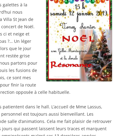
 galettes à la
SOLO VOIX DES
rd’hui nous
ES
 Villa St Jean de
SOLO ENS. POLYPH.
 concert de Noël.
N
 ci et neige et
 pas ?… Un léger
alors que le jour
nt restée grise
 nous partons pour
is les fusions de
s, ce sont mes
our finir la route
ection opposée à celle habituelle.
s patientent dans le hall. L’accueil de Mme Lassus,
 personnel est toujours aussi bienveillant. Les
nde salle d’animations. Cela me fait plaisir de retrouver
s jours qui passent laissent leurs traces et marquent
t omniprésents malgré ces 13 dernières années.