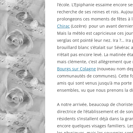
l’école. L’Epiphanie essaime encore ses
AGENDA 
recherche de ses reines et rois. Aujou
BORALD
prolongeons ces moments de fêtes à la
AGENDA 
Chirac
(Lozère) pour un avant dernier
ESPALIO
Mais la météo est capricieuse ces jours
verglas ont pointé leur nez. Ira ?… Ira
brouillard blanc s’étalait sur Sévérac 
n’était pas encore levé. La matinée éta
mais clémente, c’est allègrement que
Bourgs sur Colagne
(nouveau nom depu
communautés de communes). Cette foi
amis qui sont venus jusqu’à ma porte p
ensembles, vu que nous prenons la dir
A notre arrivée, beaucoup de choriste
directrice de l’établissement et de son
résidents s’installent déjà dans la gra
encore quelques visages familiers. Le
les physiques mais les souvenirs son