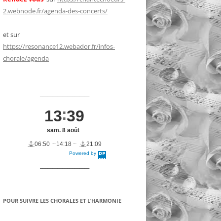
2.webnode.fr/agenda-des-concerts/
et sur
https://resonance12.webador.fr/infos-
chorale/agenda
____________________
13
39
sam. 8 août
06:50
14:18
21:09
Powered by
DaysPedia.c
om
____________________
POUR SUIVRE LES CHORALES ET L’HARMONIE