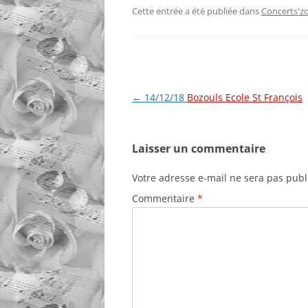
Cette entrée a été publiée dans
Concerts'
Navigation
←
14/12/18
Bozouls Ecole St François
des
articles
Laisser un commentaire
Votre adresse e-mail ne sera pas publ
Commentaire
*