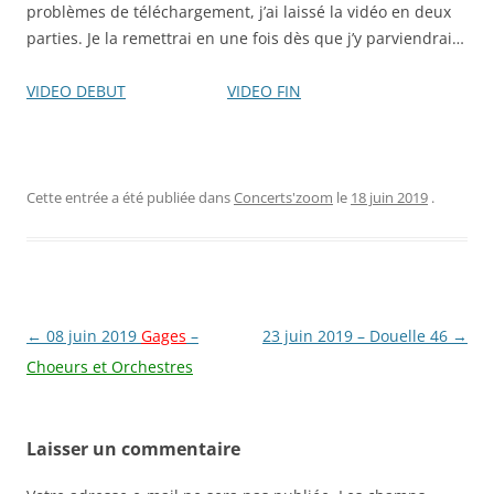
problèmes de téléchargement, j’ai laissé la vidéo en deux
parties. Je la remettrai en une fois dès que j’y parviendrai…
VIDEO DEBUT
VIDEO FIN
Cette entrée a été publiée dans
Concerts'zoom
le
18 juin 2019
.
Navigation
←
08 juin 2019
Gages
–
23 juin 2019 – Douelle 46
→
des
Choeurs et Orchestres
articles
Laisser un commentaire