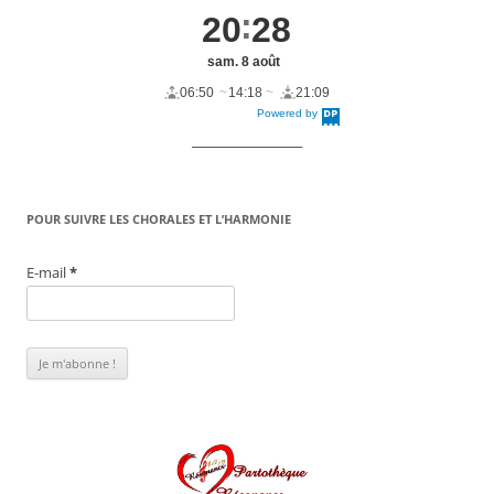
20
28
sam. 8 août
06:50
14:18
21:09
Powered by
DaysPedia.c
om
____________________
POUR SUIVRE LES CHORALES ET L’HARMONIE
E-mail
*