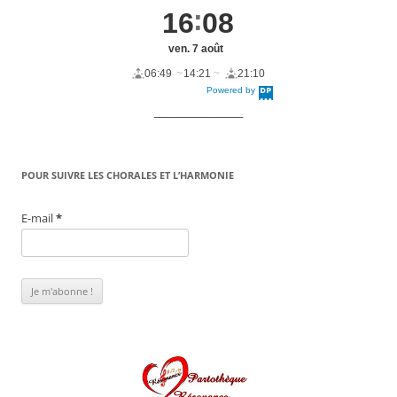
16
08
ven. 7 août
06:49
14:21
21:10
Powered by
DaysPedia.c
om
____________________
POUR SUIVRE LES CHORALES ET L’HARMONIE
E-mail
*