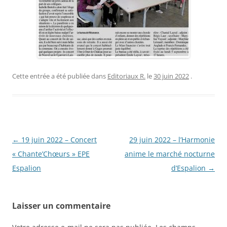
Cette entrée a été publiée dans
Editoriaux R.
le
30 juin 2022
.
Navigation
←
19 juin 2022 – Concert
29 juin 2022 – l’Harmonie
des
« Chante’Chœurs » EPE
anime le marché nocturne
articles
Espalion
d’Espalion
→
Laisser un commentaire