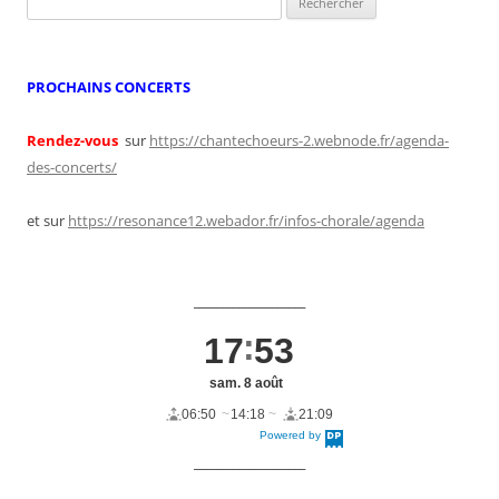
articles
PROCHAINS CONCERTS
Rendez-vous
sur
https://chantechoeurs-2.webnode.fr/agenda-
des-concerts/
et sur
https://resonance12.webador.fr/infos-chorale/agenda
____________________
17
53
sam. 8 août
06:50
14:18
21:09
Powered by
DaysPedia.c
om
____________________