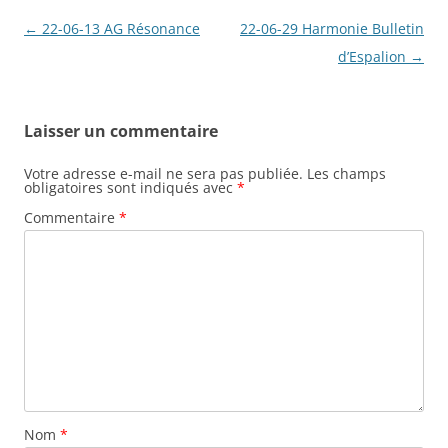
Navigation
←
22-06-13 AG Résonance
22-06-29 Harmonie Bulletin
des
d’Espalion
→
articles
Laisser un commentaire
Votre adresse e-mail ne sera pas publiée.
Les champs
obligatoires sont indiqués avec
*
Commentaire
*
Nom
*