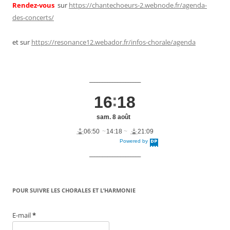
Rendez-vous
sur
https://chantechoeurs-2.webnode.fr/agenda-
des-concerts/
et sur
https://resonance12.webador.fr/infos-chorale/agenda
____________________
16
18
sam. 8 août
06:50
14:18
21:09
Powered by
DaysPedia.c
om
____________________
POUR SUIVRE LES CHORALES ET L’HARMONIE
E-mail
*